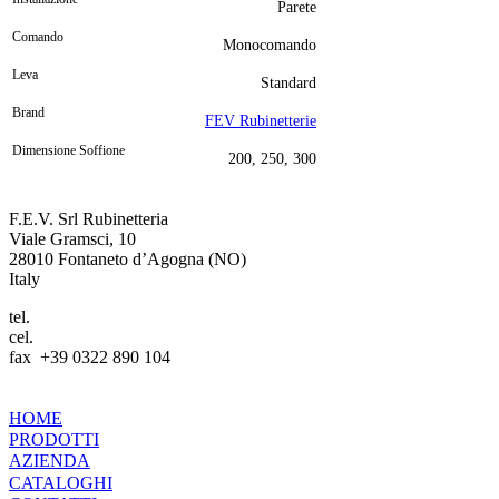
Parete
Comando
Monocomando
Leva
Standard
Brand
FEV Rubinetterie
Dimensione Soffione
200, 250, 300
F.E.V. Srl Rubinetteria
Viale Gramsci, 10
28010 Fontaneto d’Agogna (NO)
Italy
tel.
+39 0322 89 142
cel.
+39 345 35 48981
fax +39 0322 890 104
info@fevrubinetteria.com
HOME
PRODOTTI
AZIENDA
CATALOGHI