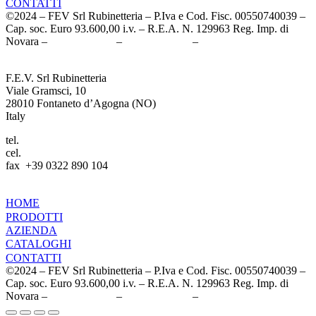
CONTATTI
©2024 – FEV Srl Rubinetteria – P.Iva e Cod. Fisc. 00550740039 –
Cap. soc. Euro 93.600,00 i.v. – R.E.A. N. 129963 Reg. Imp. di
Novara –
Cookie Policy
–
Privacy Policy
–
Credits
F.E.V. Srl Rubinetteria
Viale Gramsci, 10
28010 Fontaneto d’Agogna (NO)
Italy
tel.
+39 0322 89 142
cel.
+39 345 4538981
fax +39 0322 890 104
info@fevrubinetteria.com
HOME
PRODOTTI
AZIENDA
CATALOGHI
CONTATTI
©2024 – FEV Srl Rubinetteria – P.Iva e Cod. Fisc. 00550740039 –
Cap. soc. Euro 93.600,00 i.v. – R.E.A. N. 129963 Reg. Imp. di
Novara –
Cookie Policy
–
Privacy Policy
–
Credits